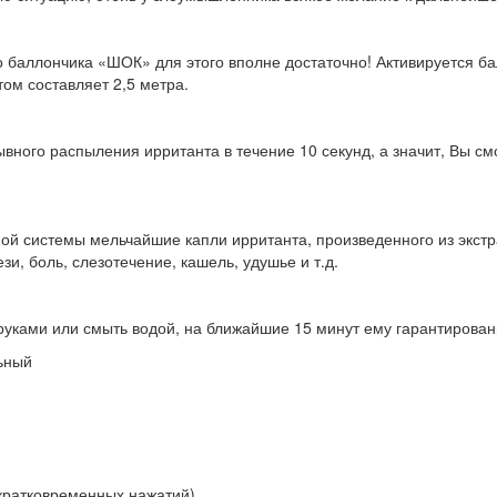
го баллончика «ШОК» для этого вполне достаточно! Активируется б
ом составляет 2,5 метра.
вного распыления ирританта в течение 10 секунд, а значит, Вы с
ной системы мельчайшие капли ирританта, произведенного из экстр
, боль, слезотечение, кашель, удушье и т.д.
 руками или смыть водой, на ближайшие 15 минут ему гарантиро
ьный
 кратковременных нажатий)