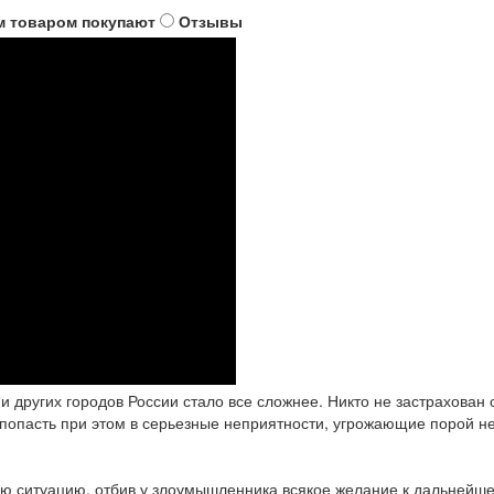
м товаром покупают
Отзывы
и других городов России стало все сложнее. Никто не застрахован 
и попасть при этом в серьезные неприятности, угрожающие порой н
ую ситуацию, отбив у злоумышленника всякое желание к дальнейш