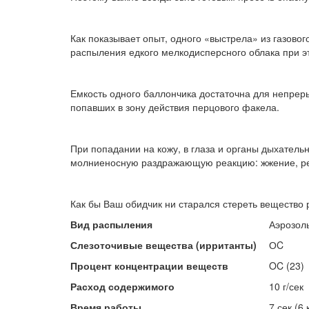
Как показывает опыт, одного «выстрела» из газово
распыления едкого мелкодисперсного облака при эт
Емкость одного баллончика достаточна для непреры
попавших в зону действия перцового факела.
При попадании на кожу, в глаза и органы дыхатель
молниеносную раздражающую реакцию: жжение, рези
Как бы Ваш обидчик ни старался стереть вещество
Вид распыления
Аэрозол
Слезоточивые вещества (ирританты)
ОC
Процент концентрации веществ
OC (23)
Расход содержимого
10 г/сек
Время работы
7 сек (6