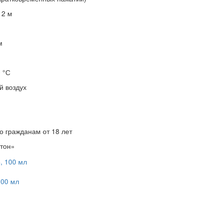
 2 м
м
 °С
й воздух
о гражданам от 18 лет
тон»
100 мл