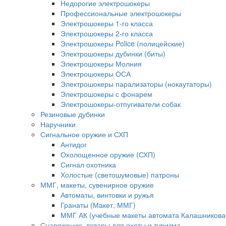
Недорогие электрошокеры
Профессиональные электрошокеры
Электрошокеры 1-го класса
Электрошокеры 2-го класса
Электрошокеры Police (полицейские)
Электрошокеры дубинки (биты)
Электрошокеры Молния
Электрошокеры ОСА
Электрошокеры парализаторы (нокаутаторы)
Электрошокеры с фонарем
Электрошокеры-отпугиватели собак
Резиновые дубинки
Наручники
Сигнальное оружие и СХП
Антидог
Охолощенное оружие (СХП)
Сигнал охотника
Холостые (светошумовые) патроны
ММГ, макеты, сувенирное оружие
Автоматы, винтовки и ружья
Гранаты (Макет, ММГ)
ММГ АК (учебные макеты автомата Калашникова
Снаряжение, товары для охоты и туризма