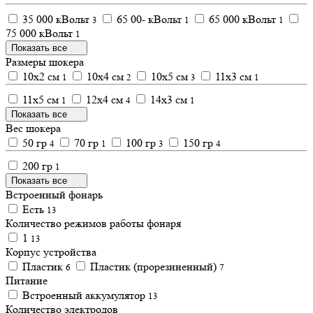
35 000 кВольт
65 00- кВольт
65 000 кВольт
3
1
1
75 000 кВольт
1
Показать все
Размеры шокера
10х2 см
10х4 см
10х5 см
11х3 см
1
2
3
1
11х5 см
12х4 см
14х3 см
1
4
1
Показать все
Вес шокера
50 гр
70 гр
100 гр
150 гр
4
1
3
4
200 гр
1
Показать все
Встроенный фонарь
Есть
13
Количество режимов работы фонаря
1
13
Корпус устройства
Пластик
Пластик (прорезиненный)
6
7
Питание
Встроенный аккумулятор
13
Количество электродов