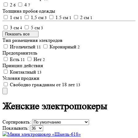
2
4
6
7
Толщина пробоя одежды
1 см
1,5 см
1.5 см
2 см
1
3
1
1
3 см
5 см
4
3
Показать все
Тип размещения электродов
Игольчатый
Коронарный
11
2
Предохранитель
Есть
Нет
11
2
Принцип действия
Контактный
13
Условия продажи
Свободно гражданам от 18 лет
13
Женские электрошокеры
Сортировать:
Показывать: