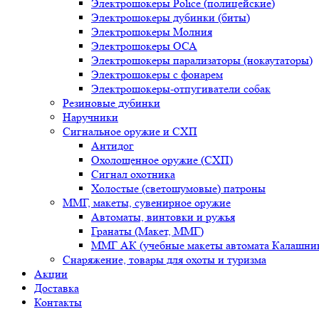
Электрошокеры Police (полицейские)
Электрошокеры дубинки (биты)
Электрошокеры Молния
Электрошокеры ОСА
Электрошокеры парализаторы (нокаутаторы)
Электрошокеры с фонарем
Электрошокеры-отпугиватели собак
Резиновые дубинки
Наручники
Сигнальное оружие и СХП
Антидог
Охолощенное оружие (СХП)
Сигнал охотника
Холостые (светошумовые) патроны
ММГ, макеты, сувенирное оружие
Автоматы, винтовки и ружья
Гранаты (Макет, ММГ)
ММГ АК (учебные макеты автомата Калашник
Снаряжение, товары для охоты и туризма
Акции
Доставка
Контакты