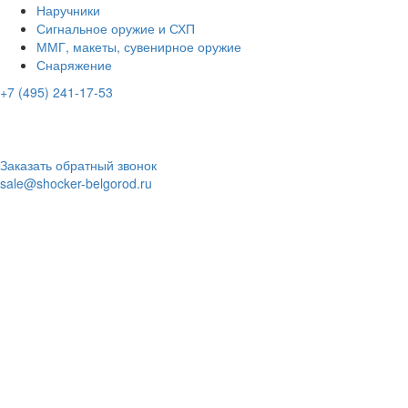
Наручники
Сигнальное оружие и СХП
ММГ, макеты, сувенирное оружие
Снаряжение
+7 (495) 241-17-53
Адрес:
г. Белгород, ул. Губкина, 38А
Время работы:
ПН-ПТ: с 10:00 до 20:00
СБ-ВС: с 10.00 до 18.00
Заказать обратный звонок
sale@shocker-belgorod.ru