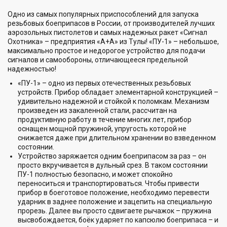
Одно из самых популярных приспособлений для запуска
резьбовых боеприпасов в России, от производителей лучших
аэрозольных пистолетов и самых надежных ракет «Сигнал
Охотника» – предприятия «А+А» из Тулы! «ПУ-1» – небольшое,
максимально простое и недорогое устройство для подачи
сигналов и самообороны, отличающееся предельной
надежностью!
«ПУ-1» – одно из первых отечественных резьбовых
устройств. Прибор обладает элементарной конструкцией –
удивительно надежной и стойкой к поломкам. Механизм
произведен из закаленной стали, рассчитан на
продуктивную работу в течение многих лет, прибор
оснащен мощной пружиной, упругость которой не
снижается даже при длительном хранении во взведенном
состоянии.
Устройство заряжается одним боеприпасом за раз – он
просто вкручивается в дульный срез. В таком состоянии
ПУ-1 полностью безопасно, и может спокойно
переноситься и транспортироваться. Чтобы привести
прибор в боеготовое положение, необходимо перевести
ударник в заднее положение и зацепить на специальную
прорезь. Далее вы просто сдвигаете рычажок – пружина
высвобождается, боёк ударяет по капсюлю боеприпаса – и