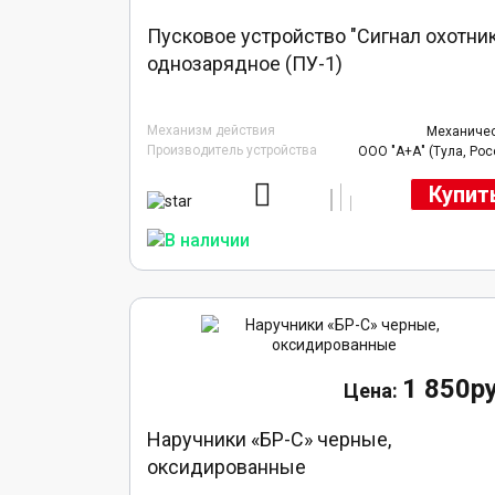
Пусковое устройство "Сигнал охотни
однозарядное (ПУ-1)
Механизм действия
Механиче
Производитель устройства
ООО "А+А" (Тула, Рос
Купит
1 850ру
Наручники «БР-С» черные,
оксидированные