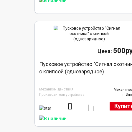
500ру
Пусковое устройство "Сигнал охотни
с клипсой (однозарядное)
Механизм действия
Механиче
Производитель устройства
г. Иж
Купит