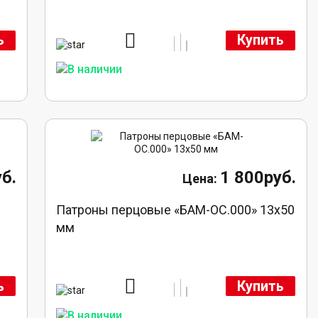
ь
Купить
б.
1 800руб.
Патроны перцовые «БАМ-ОС.000» 13х50
мм
ь
Купить