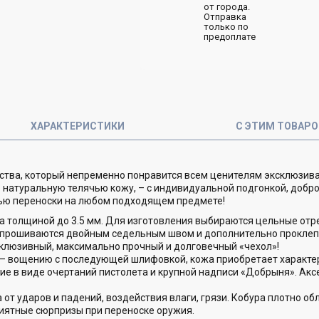
от города.
Отправка
только по
предоплате
ХАРАКТЕРИСТИКИ
С ЭТИМ ТОВАР
тва, который непременно понравится всем ценителям эксклюзива
 натуральную телячью кожу, – с индивидуальной подгонкой, добр
ью переноски на любом подходящем предмете!
а толщиной до 3.5 мм. Для изготовления выбираются цельные отр
 прошиваются двойным седельным швом и дополнительно проклепы
клюзивный, максимально прочный и долговечный «чехол»!
 – вощению с последующей шлифовкой, кожа приобретает характе
ие в виде очертаний пистолета и крупной надписи «Добрыня». Акс
от ударов и падений, воздействия влаги, грязи. Кобура плотно обл
иятные сюрпризы при переноске оружия.