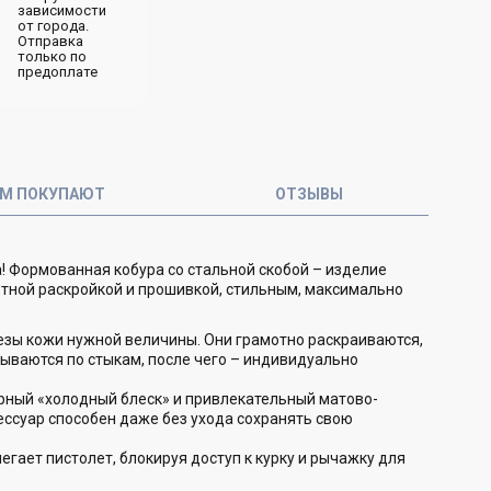
зависимости
от города.
Отправка
только по
предоплате
ОМ ПОКУПАЮТ
ОТЗЫВЫ
! Формованная кобура со стальной скобой – изделие
отной раскройкой и прошивкой, стильным, максимально
езы кожи нужной величины. Они грамотно раскраиваются,
ваются по стыкам, после чего – индивидуально
рный «холодный блеск» и привлекательный матово-
ессуар способен даже без ухода сохранять свою
егает пистолет, блокируя доступ к курку и рычажку для