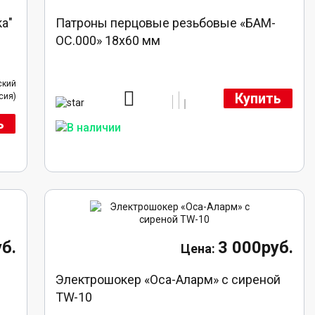
ка"
Патроны перцовые резьбовые «БАМ-
ОС.000» 18х60 мм
ский
Купить
сия)
ь
б.
3 000руб.
Электрошокер «Оса-Аларм» с сиреной
TW-10