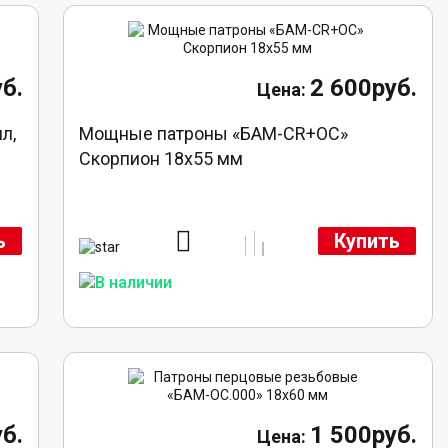
б.
2 600руб.
л,
Мощные патроны «БАМ-CR+ОС»
Скорпион 18х55 мм
ь
Купить
б.
1 500руб.