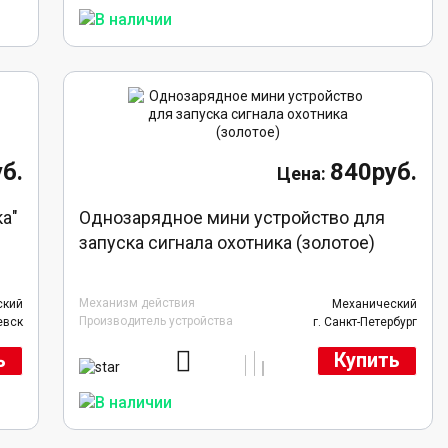
б.
840руб.
ка"
Однозарядное мини устройство для
запуска сигнала охотника (золотое)
Механизм действия
ский
Механический
Производитель устройства
евск
г. Санкт-Петербург
ь
Купить